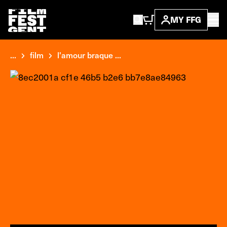
MY FFG
...
film
l'amour braque ...