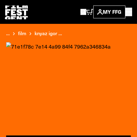
MY FFG
...
film
knyaz igor ...