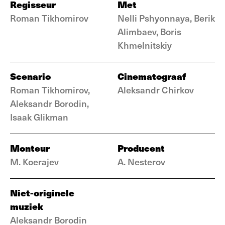
Regisseur
Met
Roman Tikhomirov
Nelli Pshyonnaya, Berik
Alimbaev, Boris
Khmelnitskiy
Scenario
Cinematograaf
Roman Tikhomirov,
Aleksandr Chirkov
Aleksandr Borodin,
Isaak Glikman
Monteur
Producent
M. Koerajev
A. Nesterov
Niet-originele
muziek
Aleksandr Borodin