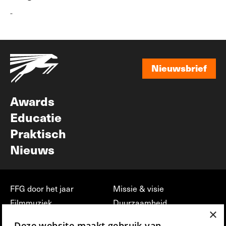
-
Nieuwsbrief
Nieuwsbrief
Awards
Educatie
Praktisch
Nieuws
FFG door het jaar
Missie & visie
Filmmuziek
Duurzaamheid
×
Partners
Jobs, stages &
Deze website maakt gebruik van