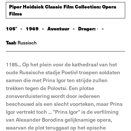
Piper Heidsick Classic Film Collection: Opera
Films
105'
-
1969
-
Avontuur
-
Drager:
-
-
Taal:
Russisch
1185... Op het plein voor de kathedraal van het
oude Russische stadje Poetivl troepen soldaten
samen die met Prins Igor ten strijde zullen
trekken tegen de Polovtsi. Een plotse
zonsverduistering wordt door iedereen
beschouwd als een slecht voorteken, maar Prins
Igor vertrekt toch ... "Prins Igor" is de verfilming
van Alexander Borodins gelijknamige opera,
waarvan de plot teruggaat op het epische