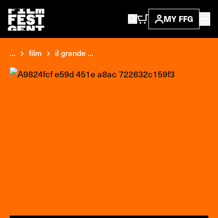
MY FFG
...
film
il grande ...