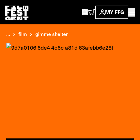
MY FFG
...
film
gimme shelter