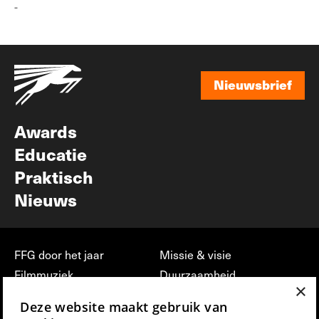
-
Nieuwsbrief
Nieuwsbrief
Awards
Educatie
Praktisch
Nieuws
FFG door het jaar
Missie & visie
Filmmuziek
Duurzaamheid
×
Partners
Jobs, stages &
Deze website maakt gebruik van
vrijwilligerswerk bij FFG
Press & Industry