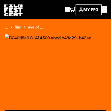
MY FFG
...
film
eye of ...