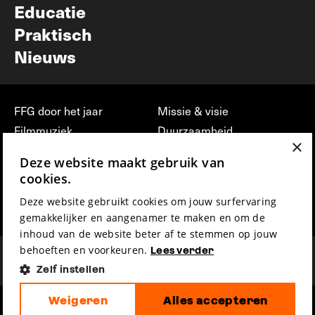
Educatie
Praktisch
Nieuws
FFG door het jaar
Missie & visie
Filmmuziek
Duurzaamheid
×
Partners
Jobs, stages &
Deze website maakt gebruik van
vrijwilligerswerk bij FFG
Press & Industry
cookies.
Contact
Film indienen
Deze website gebruikt cookies om jouw surfervaring
Privacy & Disclaimer
Film Fest Friends
gemakkelijker en aangenamer te maken en om de
inhoud van de website beter af te stemmen op jouw
behoeften en voorkeuren.
Lees verder
Zelf instellen
Weigeren
Alles accepteren
hosted by
made by