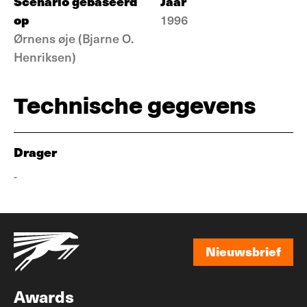
Scenario gebaseerd
Jaar
op
1996
Ørnens øje (Bjarne O.
Henriksen)
Technische gegevens
Drager
-
Nieuwsbrief
Nieuwsbrief
Awards