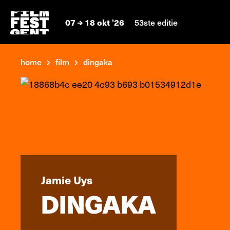
07
18 okt '26
53ste editie
home
film
dingaka
Jamie Uys
DINGAKA