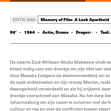
Memory of Film- A Look Apartheid
EDITIE 2004
98'
-
1964
-
Actie, Drama
-
Drager:
-
Taal:
-
De zwarte Zuid-Afrikaan Ntuku Makwena vindt ee
bloed nodig voor een drankje om zijn titel van 
door Masaba (volgens de stammenwetten) om te
de zaak onderzoeken en zijn vrouw, Marion, raakt 
dwangarbeid veroordeeld en als hij vrijkomt, keert
drankje voorschreef aan Masaba. Nu het dorp bev
Johannesburg om zijn naam te zuiveren met de hu
cultuur en ras en over de conflicten tussen zwart