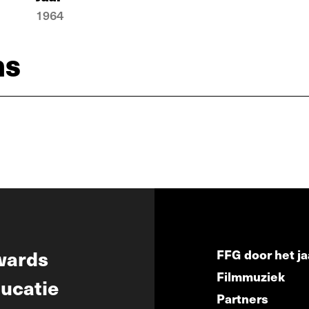
1964
ns
wards
FFG door het ja
Filmmuziek
ucatie
Partners