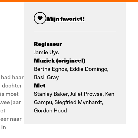
Mijn favoriet!
Regisseur
Jamie Uys
Muziek (origineel)
Bertha Egnos, Eddie Domingo,
 had haar
Basil Gray
Met
n dochter
is moet
Stanley Baker, Juliet Prowse, Ken
twee jaar
Gampu, Siegfried Mynhardt,
het
Gordon Hood
weer naar
 in