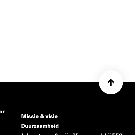
ar
Missie & visie
Duurzaamheid