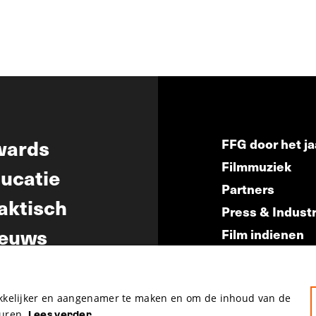
wards
FFG door het ja
Filmmuziek
ucatie
Partners
aktisch
Press & Indust
euws
Film indienen
Film Fest Frien
akkelijker en aangenamer te maken en om de inhoud van de
uren.
Lees verder