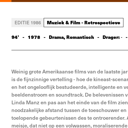
Muziek & Film - Retrospectieve
EDITIE 1986
94'
-
1978
-
Drama, Romantisch
-
Drager:
-
-
Weinig grote Amerikaanse films van de laatste jar
is de fijnzinnige vertelling - hoe de kineast-scena
en het ongelooflijk bestudeerde, intelligente e
beeldenstroom en soundtrack. De belevenissen van
Linda Manz en pas aan het einde van de film zien 
noodzakelijke afstand tussen de toeschouwer en
toelopende gebeurtenissen des te ontroerender. A
meisje, dat niet op een volwassen, moraliserende