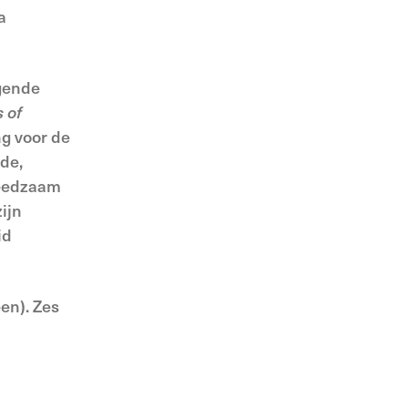
a
gende
 of
g voor de
de,
reedzaam
ijn
id
en). Zes