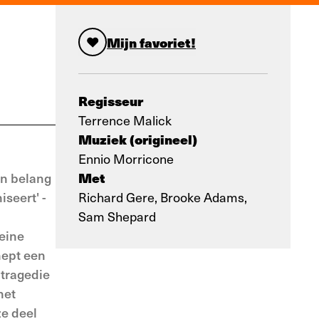
Mijn favoriet!
Regisseur
Terrence Malick
Muziek (origineel)
Ennio Morricone
Met
an belang
iseert' -
Richard Gere, Brooke Adams,
Sam Shepard
leine
hept een
 tragedie
het
ze deel