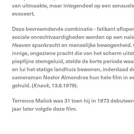
van uitmaakte, maar integendeel op een sensuele,
evoceert.
Deze bevreemdende combinatie - falikant aflope
sociale onrechtvaardigheden worden op een naïe
Heaven
spankracht en menselijke bewogenheid. Oo
innige, ongeziene pracht die van het scherm uits
piepfijne stemgeluid, stelde de korte periode wa
en lui het statige landhuis bewonen, inderdaad 
cameraman Nestor Almendros hun hele film in ee
gehuld. (
Knack
, 13.6.1979).
Terrence Malick was 31 toen hij in 1973 debutee
jaar later volgde deze film.