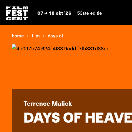
07
18 okt '26
53ste editie
home
film
days of ...
Terrence Malick
DAYS OF HEAV