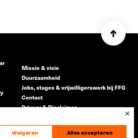
ar
Missie & visie
Duurzaamheid
Jobs, stages & vrijwilligerswerk bij FFG
ry
Contact
Privacy & Disclaimer
ds
×
Weigeren
Alles accepteren