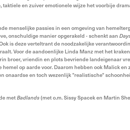
 taktiele en zuiver emotionele wijze het voorbije dram
nde menselijke passies in een omgeving van hemelter
ve, onschuldige manier opgerakeld - schenkt aan
Days
k is deze verteltrant de noodzakelijke verantwoordin
traalt. Voor de aandoenlijke Linda Manz met het kraken
arin broer, vriendin en plots bevriende landeigenaar v
de hemel op aarde voor. Daarom hebben ook Malick en z
n onaardse en toch wezenlijk "realistische" schoonhe
rde met
Badlands
(met o.m. Sissy Spacek en Martin She