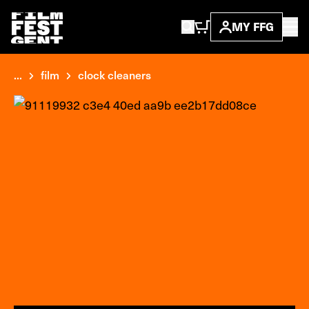
MY FFG
...
film
clock cleaners