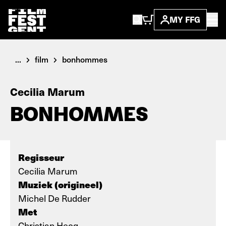
MY FFG
...
film
bonhommes
Cecilia Marum
BONHOMMES
Regisseur
Cecilia Marum
Muziek (origineel)
Michel De Rudder
Met
Christian Hecq