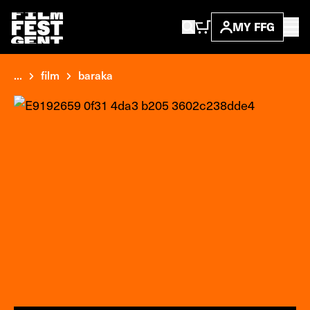
MY FFG
...
film
baraka