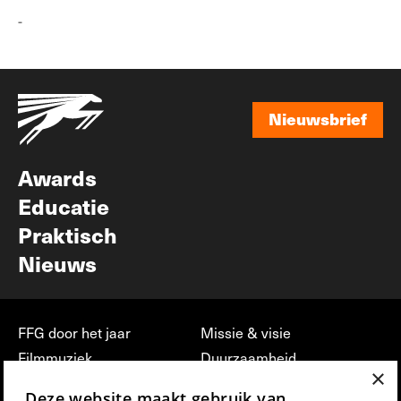
-
Nieuwsbrief
Nieuwsbrief
Awards
Educatie
Praktisch
Nieuws
FFG door het jaar
Missie & visie
Filmmuziek
Duurzaamheid
×
Partners
Jobs, stages &
Deze website maakt gebruik van