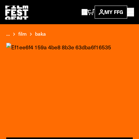
MY FFG
...
film
baka