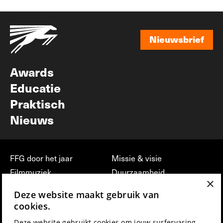
Nieuwsbrief
Nieuwsbrief
Awards
Educatie
Praktisch
Nieuws
FFG door het jaar
Missie & visie
Filmmuziek
Duurzaamheid
×
Partners
Jobs, stages &
Deze website maakt gebruik van
vrijwilligerswerk bij FFG
Press & Industry
cookies.
Contact
Film indienen
Deze website gebruikt cookies om jouw surfervaring