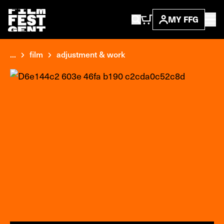
MY FFG
...
film
adjustment & work