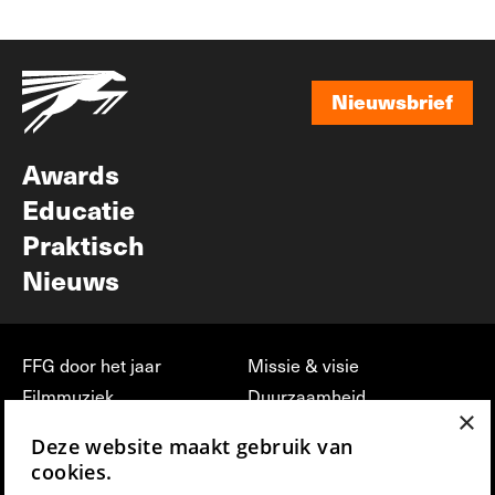
Nieuwsbrief
Nieuwsbrief
Awards
Educatie
Praktisch
Nieuws
FFG door het jaar
Missie & visie
Filmmuziek
Duurzaamheid
×
Partners
Jobs, stages &
Deze website maakt gebruik van
vrijwilligerswerk bij FFG
Press & Industry
cookies.
Contact
Film indienen