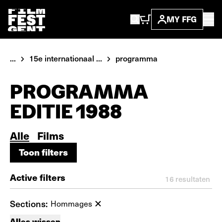
MY FFG
...
15e internationaal ...
programma
PROGRAMMA
EDITIE 1988
Alle
Films
Toon filters
Toon filters
Active filters
16
resultaten
Sections:
Hommages
Alles wissen