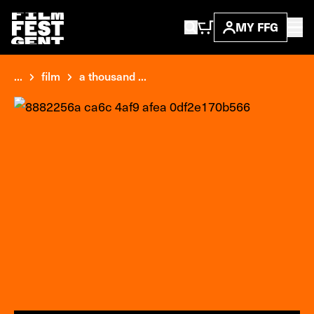
MY FFG
...
film
a thousand ...