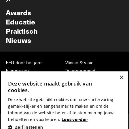
Nieuwsbrief
Awards
Educatie
Praktisch
Nieuws
FFG door het jaar
Missie & visie
Filmmuziek
Duurzaamheid
×
Partners
Jobs, stages &
Deze website maakt gebruik van
vrijwilligerswerk bij FFG
Press & Industry
cookies.
Contact
Film indienen
Deze website gebruikt cookies om jouw surfervaring
Privacy & Disclaimer
Film Fest Friends
gemakkelijker en aangenamer te maken en om de
inhoud van de website beter af te stemmen op jouw
behoeften en voorkeuren.
Lees verder
Zelf instellen