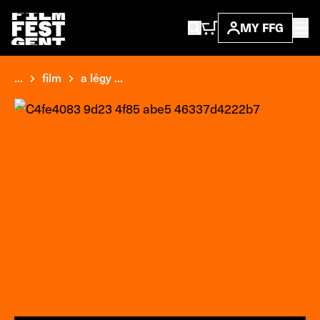
MY FFG
...
film
a légy ...