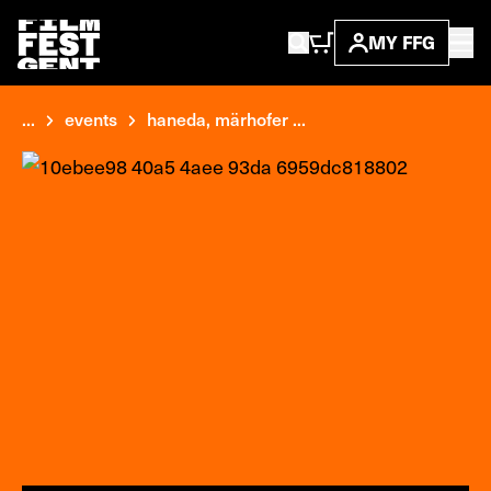
MY FFG
...
events
haneda, märhofer ...