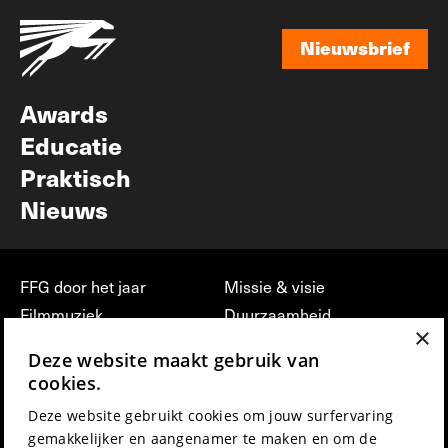
Nieuwsbrief
Nieuwsbrief
Awards
Educatie
Praktisch
Nieuws
FFG door het jaar
Missie & visie
Filmmuziek
Duurzaamheid
×
Partners
Jobs, stages &
Deze website maakt gebruik van
vrijwilligerswerk bij FFG
Press & Industry
cookies.
Contact
Film indienen
Deze website gebruikt cookies om jouw surfervaring
Privacy & Disclaimer
Film Fest Friends
gemakkelijker en aangenamer te maken en om de