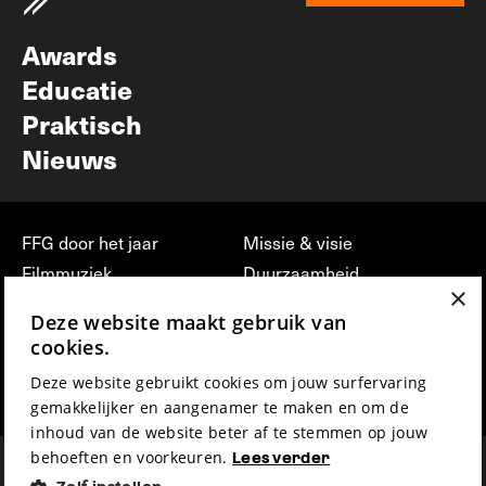
Nieuwsbrief
Awards
Educatie
Praktisch
Nieuws
FFG door het jaar
Missie & visie
Filmmuziek
Duurzaamheid
×
Partners
Jobs, stages &
Deze website maakt gebruik van
vrijwilligerswerk bij FFG
Press & Industry
cookies.
Contact
Film indienen
Deze website gebruikt cookies om jouw surfervaring
Privacy & Disclaimer
Film Fest Friends
gemakkelijker en aangenamer te maken en om de
inhoud van de website beter af te stemmen op jouw
behoeften en voorkeuren.
Lees verder