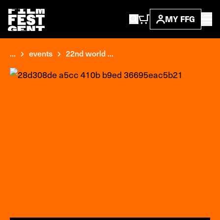
MY FFG
...
events
22nd world ...