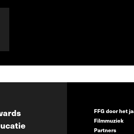
wards
FFG door het ja
Filmmuziek
ucatie
Partners