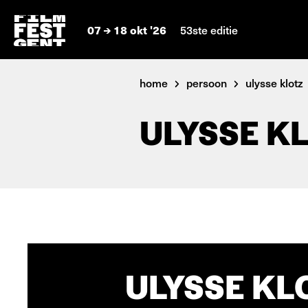
07
18 okt '26
53ste editie
home
persoon
ulysse klotz
ULYSSE K
ULYSSE KL