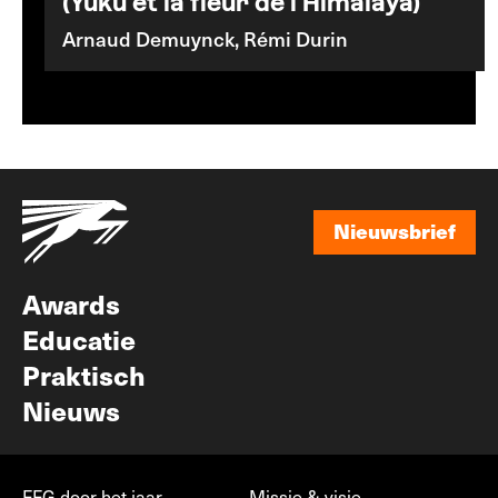
(Yuku et la fleur de l'Himalaya)
Arnaud Demuynck, Rémi Durin
Nieuwsbrief
Nieuwsbrief
Awards
Educatie
Praktisch
Nieuws
FFG door het jaar
Missie & visie