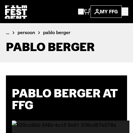
MY FFG
...
persoon
pablo berger
PABLO BERGER
PABLO BERGER AT
FFG