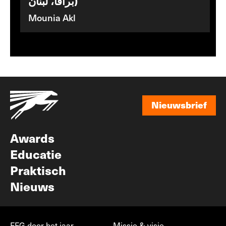
برافا، لبنان)
Mounia Akl
Nieuwsbrief
Nieuwsbrief
Awards
Educatie
Praktisch
Nieuws
FFG door het jaar
Missie & visie