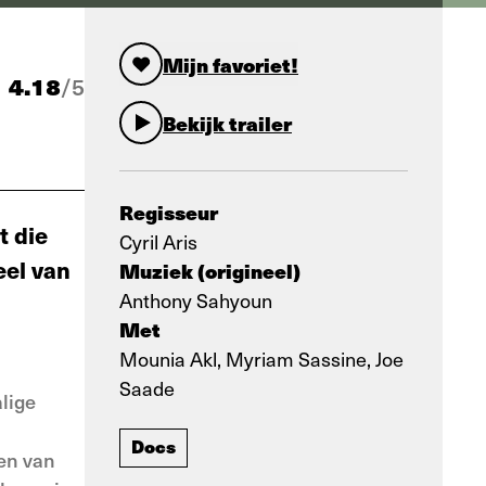
Mijn favoriet!
4.18
/
5
Bekijk trailer
Regisseur
t die
Cyril Aris
eel van
Muziek (origineel)
Anthony Sahyoun
Met
Mounia Akl, Myriam Sassine, Joe
Saade
lige
Docs
en van