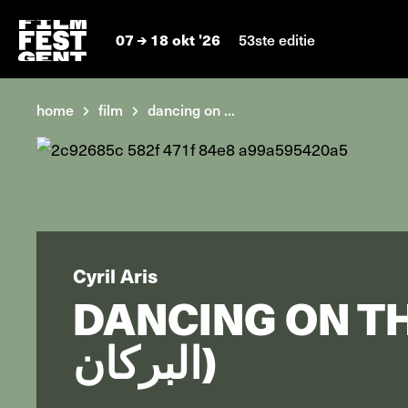
07
18 okt '26
53ste editie
home
film
dancing on ...
Cyril Aris
DANCING ON THE E
البركان)