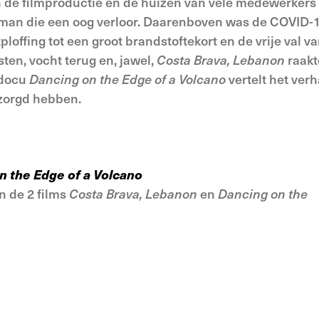
n de filmproductie en de huizen van vele medewerkers 
man die een oog verloor. Daarenboven was de COVID-
ffing tot een groot brandstoftekort en de vrije val va
sten, vocht terug en, jawel,
Costa Brava, Lebanon
raakt
 docu
Dancing on the Edge of a Volcano
vertelt het verh
zorgd hebben.
n the Edge of a Volcano
n de 2 films
Costa Brava, Lebanon
en
Dancing on the