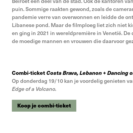
Beiroet een deel van de stad. Ook de kantoren va
puin. Sommige raakten gewond, zoals de camera
pandemie verre van overwonnen en leidde de ontplo
Libanese pond. Maar de filmploeg liet zich niet ki
en ging in 2021 in wereldpremière in Venetië. De
de moedige mannen en vrouwen die daarvoor ge
Combi-ticket
Costa Brava, Lebanon
+
Dancing o
Op donderdag 19/10 kan je voordelig genieten va
Edge of a Volcano.
Koop je combi-ticket
Koop je combi-ticket