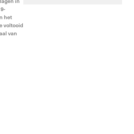
lagen in
19-
n het
e voltooid
aal van