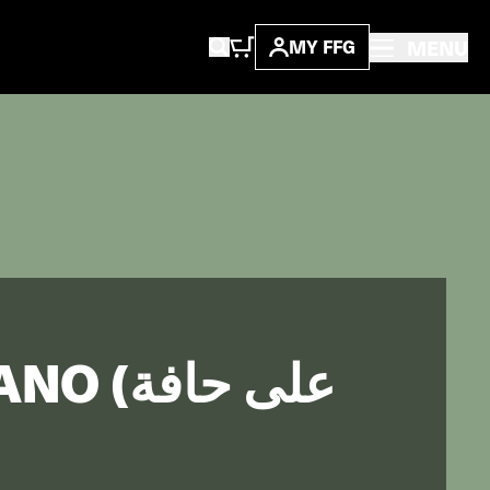
MENU
MY FFG
على حا