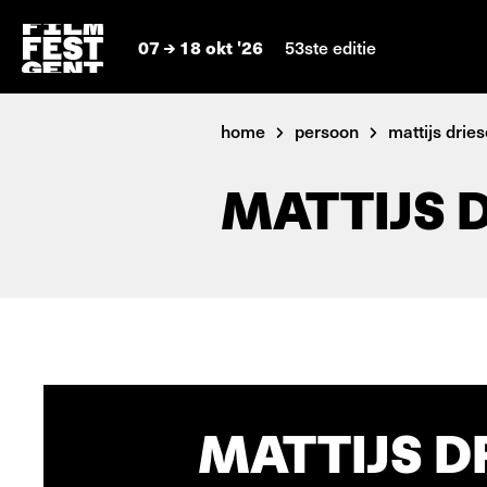
07
18 okt '26
53ste editie
home
persoon
mattijs drie
MATTIJS 
MATTIJS D