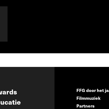
wards
FFG door het ja
Filmmuziek
ucatie
Partners