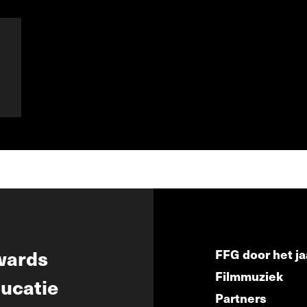
wards
FFG door het ja
Filmmuziek
ucatie
Partners