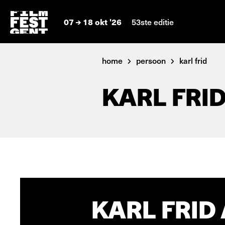
07
18 okt '26
53ste editie
home
persoon
karl frid
KARL FRI
KARL FRID 