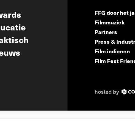
wards
FFG door het ja
Filmmuziek
ucatie
Partners
aktisch
Press & Indust
euws
Film indienen
Film Fest Frien
hosted by