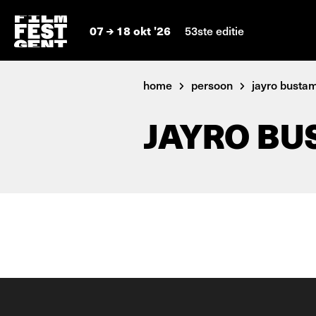
07
18 okt '26
53ste editie
home
persoon
jayro busta
JAYRO B