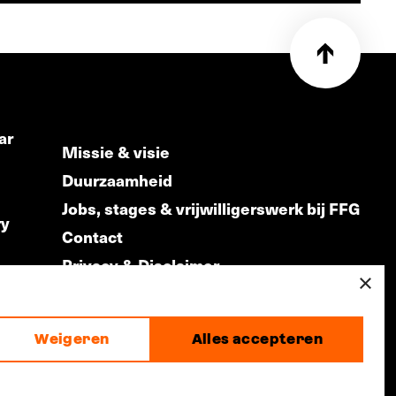
ar
Missie & visie
Duurzaamheid
Jobs, stages & vrijwilligerswerk bij FFG
ry
Contact
Privacy & Disclaimer
ds
×
Weigeren
Alles accepteren
made by