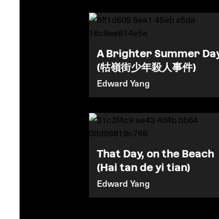
A Brighter Summer Da
(牯嶺街少年殺人事件)
Edward Yang
That Day, on the Beach
(Hai tan de yi tian)
Edward Yang