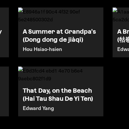
y
A Summer at Grandpa's
A B
(Dong dong de jiàqi)
(牯
Hou Hsiao-hsien
Edwa
That Day, on the Beach
(Hai Tau Shau De Yi Ten)
Edward Yang