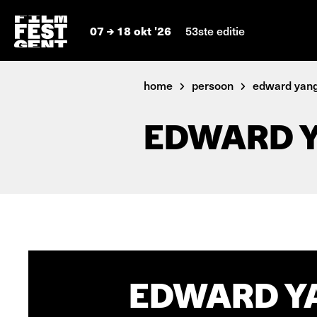
07
18 okt '26
53ste editie
home
persoon
edward yan
EDWARD 
EDWARD YA