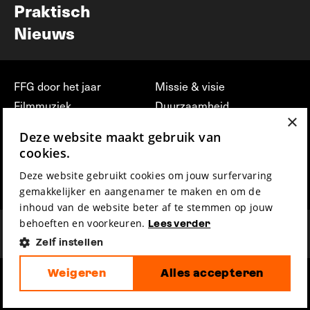
Praktisch
Nieuws
FFG door het jaar
Missie & visie
Filmmuziek
Duurzaamheid
×
Partners
Jobs, stages &
Deze website maakt gebruik van
vrijwilligerswerk bij FFG
Press & Industry
cookies.
Contact
Film indienen
Deze website gebruikt cookies om jouw surfervaring
Privacy & Disclaimer
Film Fest Friends
gemakkelijker en aangenamer te maken en om de
inhoud van de website beter af te stemmen op jouw
behoeften en voorkeuren.
Lees verder
Zelf instellen
Weigeren
Alles accepteren
hosted by
made by