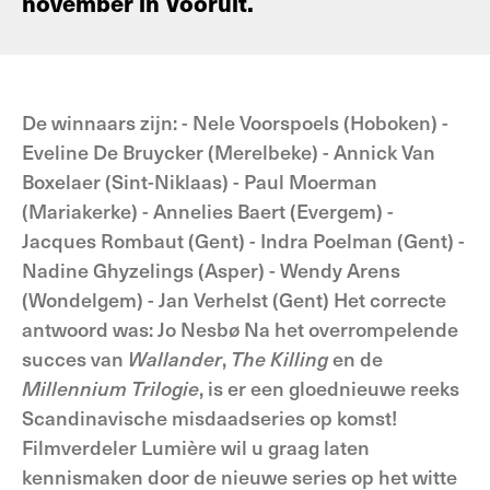
november in Vooruit.
De winnaars zijn: - Nele Voorspoels (Hoboken) -
Eveline De Bruycker (Merelbeke) - Annick Van
Boxelaer (Sint-Niklaas) - Paul Moerman
(Mariakerke) - Annelies Baert (Evergem) -
Jacques Rombaut (Gent) - Indra Poelman (Gent) -
Nadine Ghyzelings (Asper) - Wendy Arens
(Wondelgem) - Jan Verhelst (Gent) Het correcte
antwoord was: Jo Nesbø Na het overrompelende
succes van
Wallander
,
The Killing
en de
Millennium Trilogie
, is er een gloednieuwe reeks
Scandinavische misdaadseries op komst!
Filmverdeler Lumière wil u graag laten
kennismaken door de nieuwe series op het witte