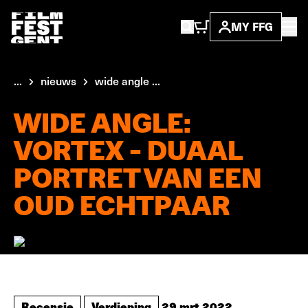
MY FFG
...
nieuws
wide angle ...
WIDE ANGLE:
VORTEX - DUAAL
PORTRET VAN EEN
OUD ECHTPAAR
Recensie
Verdieping
29 mrt 2022