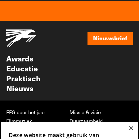
Nieuwsbrief
Nieuwsbrief
Awards
Educatie
Praktisch
Nieuws
FFG door het jaar
Missie & visie
Filmmuziek
Duurzaamheid
×
Partners
Jobs, stages &
Deze website maakt gebruik van
vrijwilligerswerk bij FFG
Press & Industry