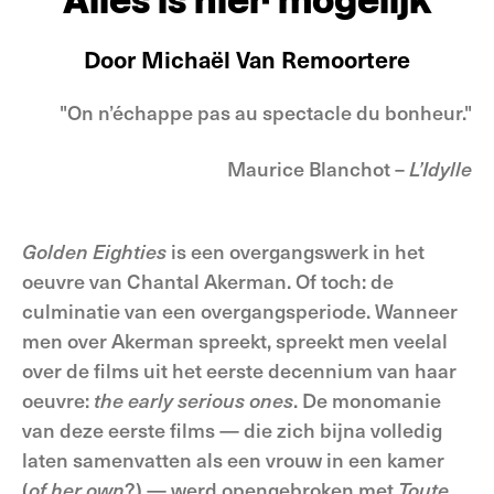
Alles is hier mogelijk
Door Michaël Van Remoortere
"On n’échappe pas au spectacle du bonheur."
Maurice Blanchot –
L’Idylle
Golden Eighties
is een overgangswerk in het
oeuvre van Chantal Akerman. Of toch: de
culminatie van een overgangsperiode. Wanneer
men over Akerman spreekt, spreekt men veelal
over de films uit het eerste decennium van haar
oeuvre:
the early serious ones
. De monomanie
van deze eerste films — die zich bijna volledig
laten samenvatten als een vrouw in een kamer
(
of her own
?) — werd opengebroken met
Toute