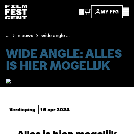
MY FFG
...
nieuws
wide angle ...
WIDE ANGLE: ALLES
IS HIER MOGELIJK
Verdieping
15 apr 2024