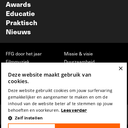
Awards
Educatie
Praktisch
Nieuws
FFG door het jaar
Missie & visie
Filmmuziek
Duurzaamheid
×
Partners
Jobs, stages &
Deze website maakt gebruik van
vrijwilligerswerk bij FFG
Press & Industry
cookies.
Contact
Film indienen
Deze website gebruikt cookies om jouw surfervaring
Privacy & Disclaimer
Film Fest Friends
gemakkelijker en aangenamer te maken en om de
inhoud van de website beter af te stemmen op jouw
behoeften en voorkeuren.
Lees verder
Zelf instellen