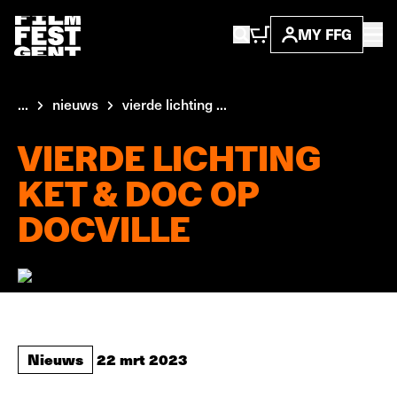
MY FFG
...
nieuws
vierde lichting ...
VIERDE LICHTING
KET & DOC OP
DOCVILLE
Nieuws
22 mrt 2023