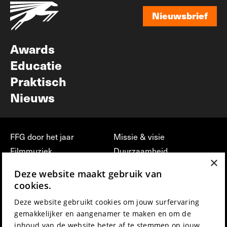
Nieuwsbrief
Nieuwsbrief
Awards
Educatie
Praktisch
Nieuws
FFG door het jaar
Missie & visie
Filmmuziek
Duurzaamheid
×
Partners
Jobs, stages &
Deze website maakt gebruik van
vrijwilligerswerk bij FFG
Press & Industry
cookies.
Contact
Film indienen
Deze website gebruikt cookies om jouw surfervaring
Privacy & Disclaimer
Film Fest Friends
gemakkelijker en aangenamer te maken en om de
inhoud van de website beter af te stemmen op jouw