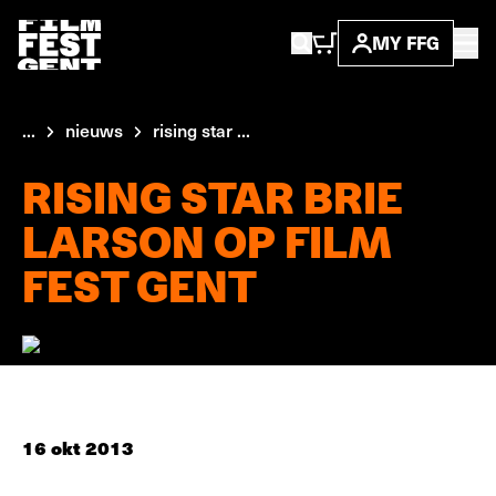
MY FFG
...
nieuws
rising star ...
RISING STAR BRIE
LARSON OP FILM
FEST GENT
16 okt 2013