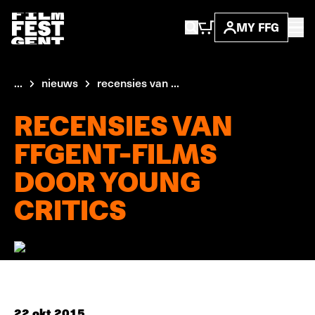
MY FFG
...
nieuws
recensies van ...
RECENSIES VAN
FFGENT-FILMS
DOOR YOUNG
CRITICS
22 okt 2015