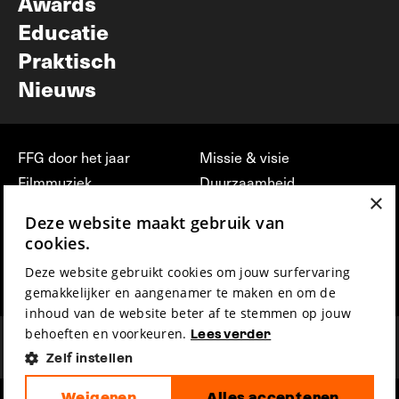
Awards
Educatie
Praktisch
Nieuws
FFG door het jaar
Missie & visie
Filmmuziek
Duurzaamheid
×
Partners
Jobs, stages &
Deze website maakt gebruik van
vrijwilligerswerk bij FFG
Press & Industry
cookies.
Contact
Film indienen
Deze website gebruikt cookies om jouw surfervaring
Privacy & Disclaimer
Film Fest Friends
gemakkelijker en aangenamer te maken en om de
inhoud van de website beter af te stemmen op jouw
behoeften en voorkeuren.
Lees verder
Zelf instellen
Weigeren
Alles accepteren