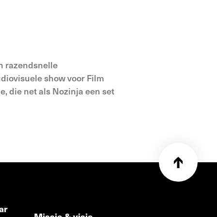
jn razendsnelle
audiovisuele show voor Film
 die net als Nozinja een set
ar
Missie & visie