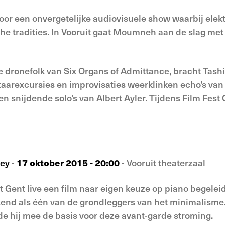
oor een onvergetelijke audiovisuele show waarbij elek
he tradities. In Vooruit gaat Moumneh aan de slag me
dronefolk van Six Organs of Admittance, bracht Tashi Do
gitaarexcursies en improvisaties weerklinken echo's van
 snijdende solo's van Albert Ayler. Tijdens Film Fest 
ley
-
17 oktober 2015 - 20:00
- Vooruit theaterzaal
st Gent live een film naar eigen keuze op piano begelei
bekend als één van de grondleggers van het minimalisme.
gde hij mee de basis voor deze avant-garde stroming.