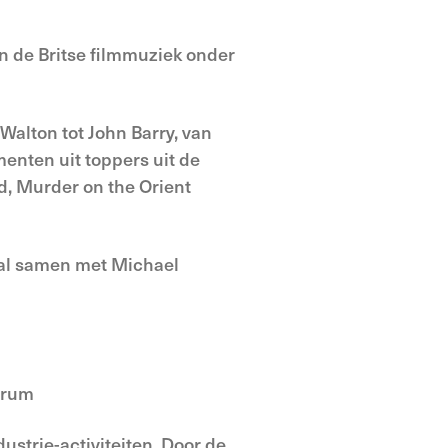
van de Britse filmmuziek onder
Walton tot John Barry, van
nten uit toppers uit de
d, Murder on the Orient
al samen met Michael
trum
ustrie-activiteiten. Door de