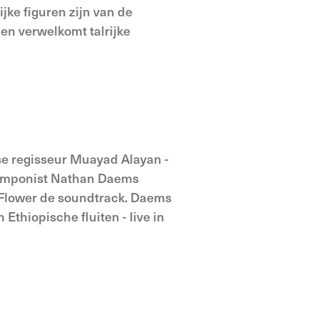
jke figuren zijn van de
n verwelkomt talrijke
nse regisseur Muayad Alayan -
& componist Nathan Daems
k Flower de soundtrack. Daems
Ethiopische fluiten - live in