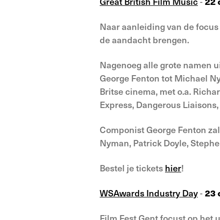
Great British Film Music
-
22 
Naar aanleiding van de focus o
de aandacht brengen.
Nagenoeg alle grote namen uit
George Fenton tot Michael N
Britse cinema, met o.a. Richa
Express, Dangerous Liaisons, 
Componist George Fenton zal
Nyman, Patrick Doyle, Stephe
Bestel je tickets
hier
!
WSAwards Industry Day
-
23 
Film Fest Gent focust op het 