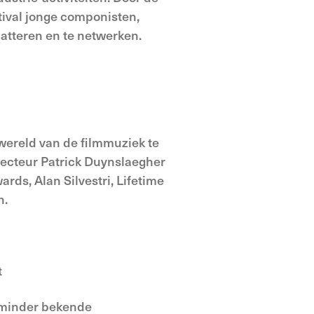
tival jonge componisten,
batteren en te netwerken.
 wereld van de filmmuziek te
recteur Patrick Duynslaegher
rds, Alan Silvestri, Lifetime
n.
t
n minder bekende