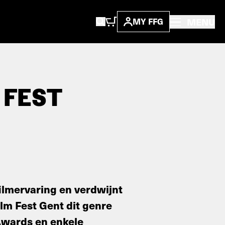
MENU
MY FFG
 FEST
lmervaring en verdwijnt
lm Fest Gent dit genre
Awards en enkele