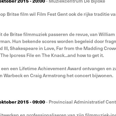
oktober 2015 - 20:00
- Muziekcentrum De Bijloke
p Britse film wil Film Fest Gent ook de rijke traditie 
 de Britse filmmuziek passeren de revue, van William 
yman. Hun bekende scores worden begeleid door fragme
rd III, Shakespeare in Love, Far from the Madding Crow
The Ipcress File en The Knack...and how to get it.
 een een Lifetime Achievement Award ontvangen en z
n Warbeck en Craig Armstrong het concert bijwonen.
oktober 2015 - 09:00
- Provinciaal Administratief Cen
uitwerken en professionaliseren van zijn filmmuziek-ind