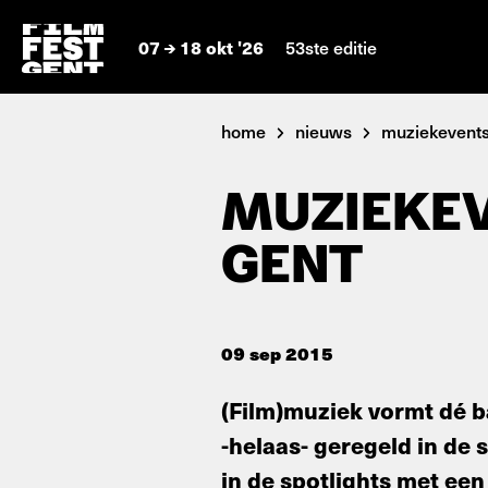
07
18 okt '26
53ste editie
home
nieuws
muziekevents 
MUZIEKEV
GENT
09 sep 2015
(Film)muziek vormt dé b
-helaas- geregeld in de 
in de spotlights met ee