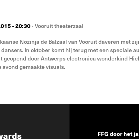
015 - 20:30
- Vooruit theaterzaal
frikaanse Nozinja de Balzaal van Vooruit daveren met zi
e dansers. In oktober komt hij terug met een speciale 
t geopend door Antwerps electronica wonderkind Hiele,
e avond gemaakte visuals.
wards
FFG door het ja