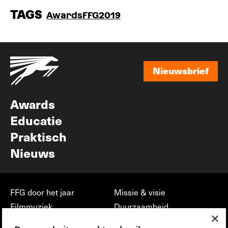
TAGS
Awards
FFG2019
Nieuwsbrief
Nieuwsbrief
Awards
Educatie
Praktisch
Nieuws
FFG door het jaar
Missie & visie
Filmmuziek
Duurzaamheid
×
Partners
Jobs, stages &