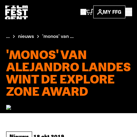
MY FFG
...
nieuws
'monos' van ...
'MONOS' VAN
ALEJANDRO LANDES
WINT DE EXPLORE
ZONE AWARD
Nieuws
18 okt 2019