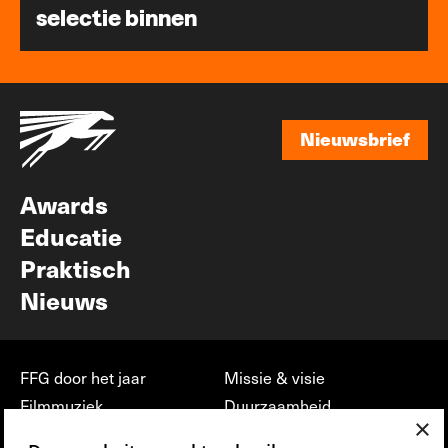
selectie binnen
Nieuwsbrief
Nieuwsbrief
Awards
Educatie
Praktisch
Nieuws
FFG door het jaar
Missie & visie
Filmmuziek
Duurzaamheid
×
Partners
Jobs, stages &