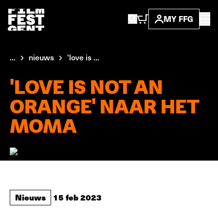
MY FFG
...
nieuws
'love is ...
'LOVE IS NOT AN
ORANGE' NAAR HET
MOMA
Nieuws
15 feb 2023