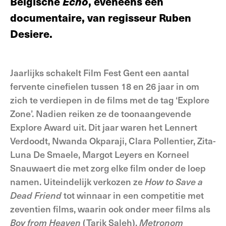
Belgische
Echo
, eveneens een
documentaire, van regisseur Ruben
Desiere.
Jaarlijks schakelt Film Fest Gent een aantal
fervente cinefielen tussen 18 en 26 jaar in om
zich te verdiepen in de films met de tag ‘Explore
Zone’. Nadien reiken ze de toonaangevende
Explore Award uit. Dit jaar waren het Lennert
Verdoodt, Nwanda Okparaji, Clara Pollentier, Zita-
Luna De Smaele, Margot Leyers en Korneel
Snauwaert die met zorg elke film onder de loep
namen. Uiteindelijk verkozen ze
How to Save a
Dead Friend
tot winnaar in een competitie met
zeventien films, waarin ook onder meer films als
Boy from Heaven
(Tarik Saleh),
Metronom