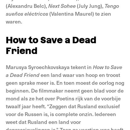
(Alexandru Belc),
Next Sohee
(July Jung),
Tengo
sueños eléctricos
(Valentina Maurel) te zien
waren.
How to Save a Dead
Friend
Marusya Syroechkovskaya tekent in
How to Save
a Dead Friend
een land waar van hoop en troost
geen sprake meer is. En toen moest de oorlog nog
beginnen. De filmmaker neemt geen blad voor de
mond als ze het over Poetins rijk van de voorbije
twaalf jaar heeft. “Zeggen dat Rusland exclusief
voor de Russen is, is complete onzin. Iedereen
weet dat Rusland een land voor
depressievelingen is.” Toen ze veertien was heeft