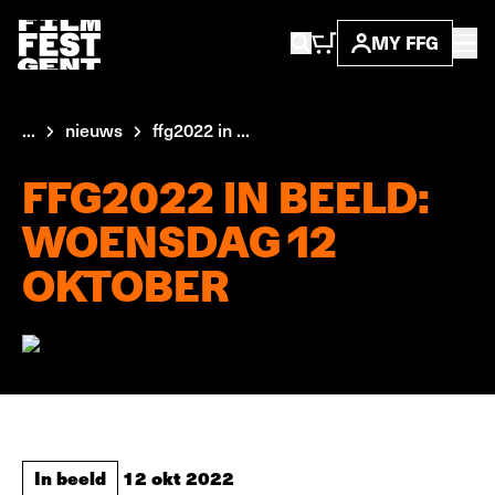
MY FFG
...
nieuws
ffg2022 in ...
FFG2022 IN BEELD:
WOENSDAG 12
OKTOBER
In beeld
12 okt 2022