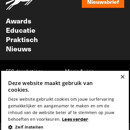
Nieuwsbrief
Nieuwsbrief
Awards
Educatie
Praktisch
Nieuws
FFG door het jaar
Missie & visie
×
Filmmuziek
Duurzaamheid
Deze website maakt gebruik van
Partners
Jobs, stages &
cookies.
vrijwilligerswerk bij FFG
Press & Industry
Deze website gebruikt cookies om jouw surfervaring
Contact
Film indienen
gemakkelijker en aangenamer te maken en om de
Privacy & Disclaimer
Film Fest Friends
inhoud van de website beter af te stemmen op jouw
behoeften en voorkeuren.
Lees verder
Zelf instellen