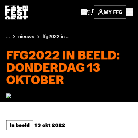
MY FFG
...
nieuws
ffg2022 in ...
FFG2022 IN BEELD:
DONDERDAG 13
OKTOBER
In beeld
13 okt 2022