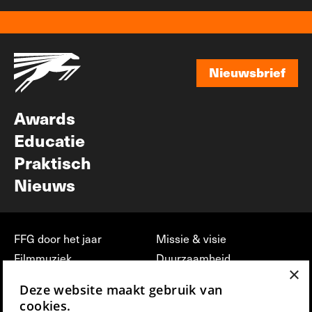
Nieuwsbrief
Nieuwsbrief
Awards
Educatie
Praktisch
Nieuws
FFG door het jaar
Missie & visie
Filmmuziek
Duurzaamheid
×
Partners
Jobs, stages &
Deze website maakt gebruik van
vrijwilligerswerk bij FFG
Press & Industry
cookies.