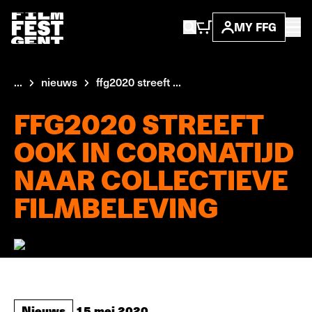
MY FFG
...
nieuws
ffg2020 streeft ...
FFG2020 STREEFT
OOK IN CORONATIJD
NAAR COLLECTIEVE
FILMBELEVING
Nieuws
15 mei 2020