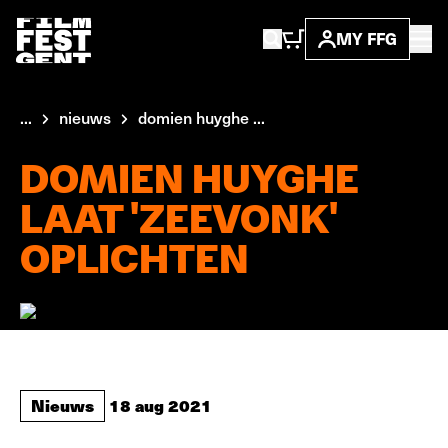
MY FFG
...
nieuws
domien huyghe ...
DOMIEN HUYGHE
LAAT 'ZEEVONK'
OPLICHTEN
Nieuws
18 aug 2021