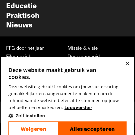
Educatie
Praktisch
Nieuws
FFG door het jaar
Missie & visie
Filmmuziek
Duurzaamheid
×
Partners
Jobs, stages &
Deze website maakt gebruik van
vrijwilligerswerk bij FFG
Press & Industry
cookies.
Contact
Film indienen
Deze website gebruikt cookies om jouw surfervaring
Privacy & Disclaimer
Film Fest Friends
gemakkelijker en aangenamer te maken en om de
inhoud van de website beter af te stemmen op jouw
behoeften en voorkeuren.
Lees verder
Zelf instellen
Weigeren
Alles accepteren
hosted by
made by