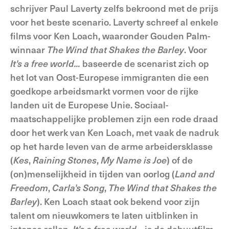
schrijver Paul Laverty zelfs bekroond met de prijs
voor het beste scenario. Laverty schreef al enkele
films voor Ken Loach, waaronder Gouden Palm-
winnaar
The Wind that Shakes the Barley
. Voor
It's a free world...
baseerde de scenarist zich op
het lot van Oost-Europese immigranten die een
goedkope arbeidsmarkt vormen voor de rijke
landen uit de Europese Unie. Sociaal-
maatschappelijke problemen zijn een rode draad
door het werk van Ken Loach, met vaak de nadruk
op het harde leven van de arme arbeidersklasse
(
Kes
,
Raining Stones
,
My Name is Joe
) of de
(on)menselijkheid in tijden van oorlog (
Land and
Freedom
,
Carla's Song
,
The Wind that Shakes the
Barley
). Ken Loach staat ook bekend voor zijn
talent om nieuwkomers te laten uitblinken in
intense rollen.
It's a free world...
is de debuutfilm