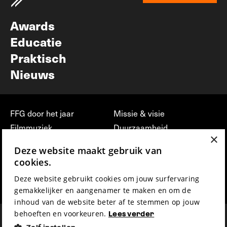
Nieuwsbrief
Awards
Educatie
Praktisch
Nieuws
FFG door het jaar
Missie & visie
Filmmuziek
Duurzaamheid
×
Partners
Jobs, stages &
Deze website maakt gebruik van
vrijwilligerswerk bij FFG
Press & Industry
cookies.
Contact
Film indienen
Deze website gebruikt cookies om jouw surfervaring
Privacy & Disclaimer
Film Fest Friends
gemakkelijker en aangenamer te maken en om de
inhoud van de website beter af te stemmen op jouw
behoeften en voorkeuren.
Lees verder