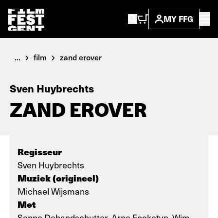
MY FFG
...
film
zand erover
Sven Huybrechts
ZAND EROVER
Regisseur
Sven Huybrechts
Muziek (origineel)
Michael Wijsmans
Met
Senne Dehandschutter, Arne Focketyn, Wim