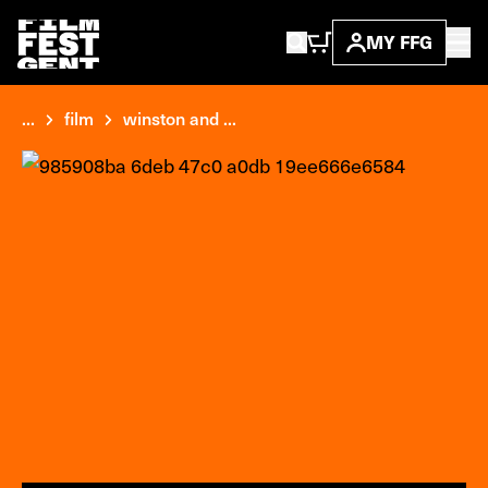
MY FFG
...
film
winston and ...