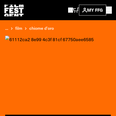
MY FFG
...
film
chiome d'oro