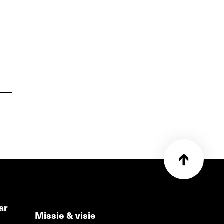
ar
Missie & visie