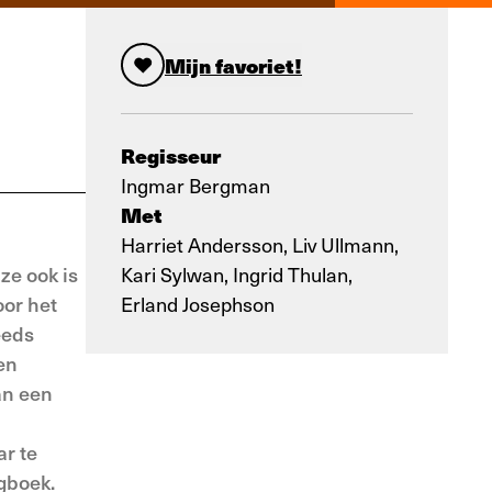
Mijn favoriet!
Regisseur
Ingmar Bergman
Met
Harriet Andersson, Liv Ullmann,
ze ook is
Kari Sylwan, Ingrid Thulan,
oor het
Erland Josephson
eeds
en
an een
ar te
gboek.