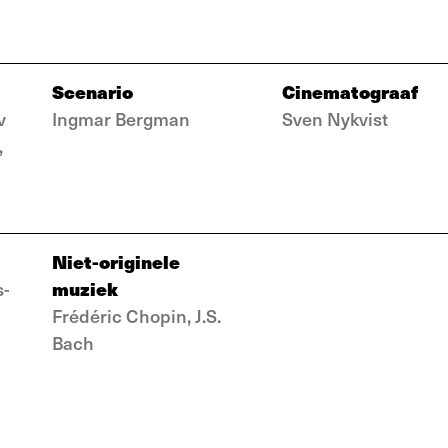
Scenario
Cinematograaf
v
Ingmar Bergman
Sven Nykvist
,
Niet-originele
muziek
s-
Frédéric Chopin, J.S.
Bach