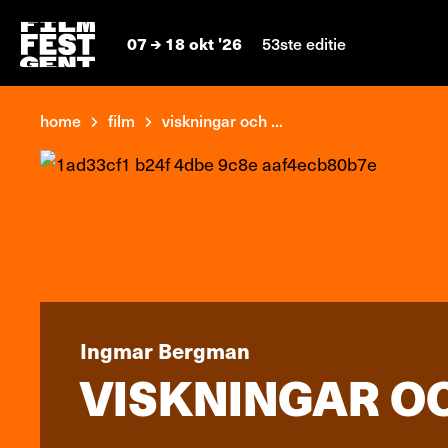
07
18 okt '26
53ste editie
home
film
viskningar och ...
Ingmar Bergman
VISKNINGAR OC