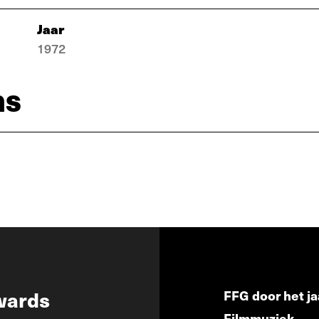
Jaar
1972
ns
wards
FFG door het ja
Filmmuziek