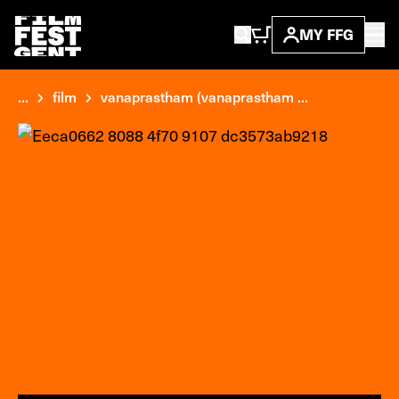
MY FFG
...
film
vanaprastham (vanaprastham ...