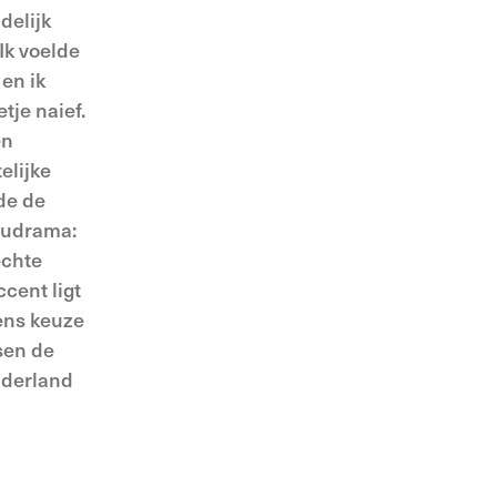
delijk
Ik voelde
en ik
tje naief.
en
elijke
lde de
ocudrama:
echte
ccent ligt
iens keuze
sen de
aderland