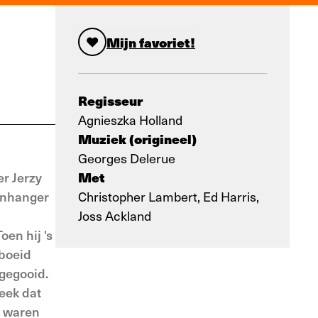
Mijn favoriet!
Regisseur
Agnieszka Holland
Muziek (origineel)
Georges Delerue
Met
er Jerzy
aanhanger
Christopher Lambert, Ed Harris,
Joss Ackland
oen hij 's
eboeid
 gegooid.
leek dat
n waren