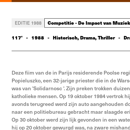
Competitie - De Impact van Muziek
EDITIE 1988
117'
-
1988
-
Historisch, Drama, Thriller
-
Dr
Deze fiim van de in Parijs residerende Poolse reg
Popieluszko, een 32-jarige priester die in de Wa
was van 'Solidarnosc '. Zijn preken trokken duiz
katholieke mensen. Op 19 oktober 1984 vertrok hij 
avonds terugreed werd zijn auto aangehouden do
naar een politiebureau gebracht maar slaagde eri
Op 30 oktober werd zijn lijk gevonden in een water
hij op 20 oktober gewurgd was, na zware mishan