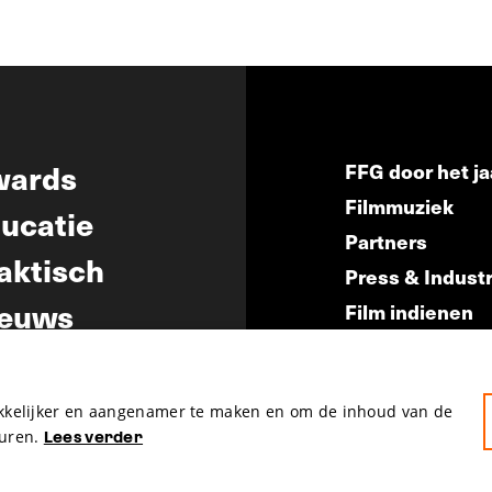
wards
FFG door het ja
Filmmuziek
ucatie
Partners
aktisch
Press & Indust
euws
Film indienen
Film Fest Frien
akkelijker en aangenamer te maken en om de inhoud van de
uren.
Lees verder
hosted by