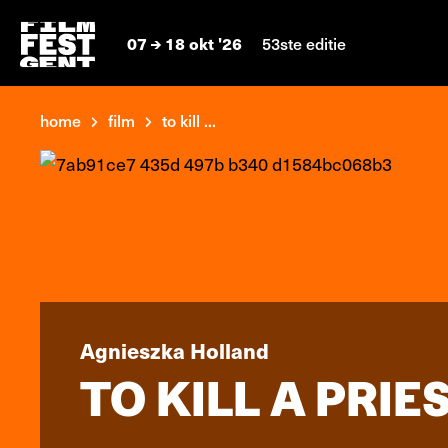
07
18 okt '26
53ste editie
home
film
to kill ...
Agnieszka Holland
TO KILL A PRIE