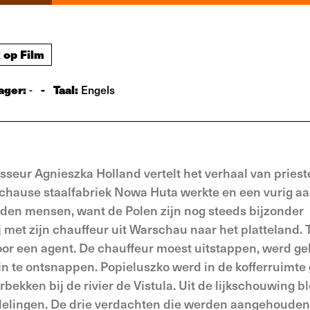
 op Film
ager:
-
Taal:
-
Engels
isseur Agnieszka Holland vertelt het verhaal van priest
rschause staalfabriek Nowa Huta werkte en een vurig 
enden mensen, want de Polen zijn nog steeds bijzonder
met zijn chauffeur uit Warschau naar het platteland. T
or een agent. De chauffeur moest uitstappen, werd g
n te ontsnappen. Popieluszko werd in de kofferruimte
bekken bij de rivier de Vistula. Uit de lijkschouwing b
delingen. De drie verdachten die werden aangehoude