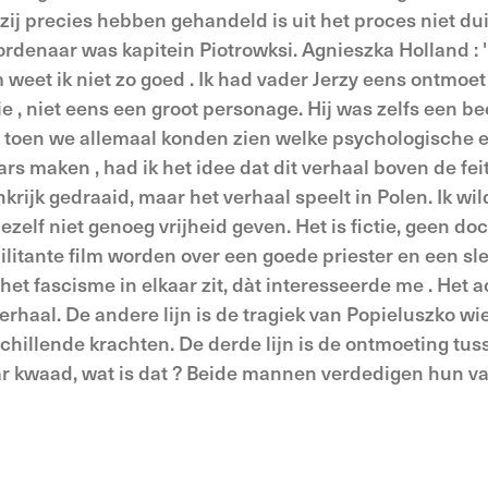
zij precies hebben gehandeld is uit het proces niet dui
rdenaar was kapitein Piotrowksi. Agnieszka Holland : '
eet ik niet zo goed . Ik had vader Jerzy eens ontmoet 
, niet eens een groot personage. Hij was zelfs een bee
, toen we allemaal konden zien welke psychologische 
maken , had ik het idee dat dit verhaal boven de feit
nkrijk gedraaid, maar het verhaal speelt in Polen. Ik wi
 mezelf niet genoeg vrijheid geven. Het is fictie, geen d
ilitante film worden over een goede priester en een sl
het fascisme in elkaar zit, dàt interesseerde me . Het a
verhaal. De andere lijn is de tragiek van Popieluszko w
chillende krachten. De derde lijn is de ontmoeting tus
ar kwaad, wat is dat ? Beide mannen verdedigen hun v