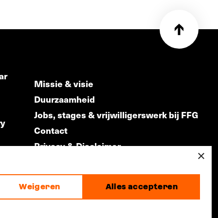
ar
Missie & visie
Duurzaamheid
Jobs, stages & vrijwilligerswerk bij FFG
ry
Contact
Privacy & Disclaimer
ds
×
Weigeren
Alles accepteren
made by