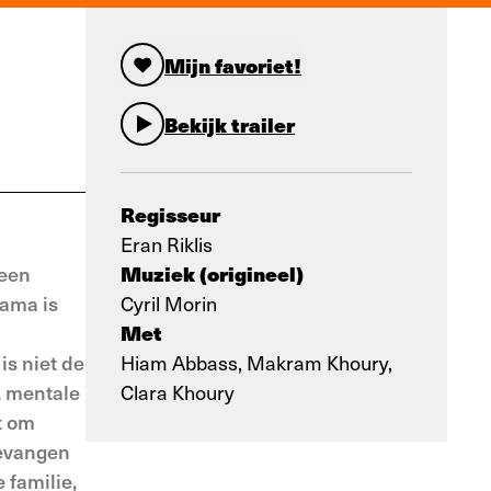
Mijn favoriet!
Bekijk trailer
Regisseur
Eran Riklis
Muziek (origineel)
 een
rama is
Cyril Morin
Met
is niet de
Hiam Abbass, Makram Khoury,
, mentale
Clara Khoury
t om
gevangen
 familie,