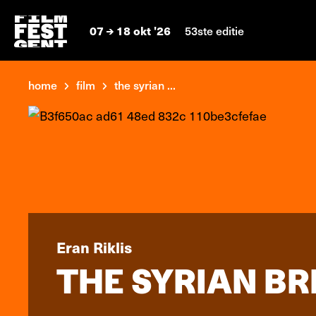
07
18 okt '26
53ste editie
home
film
the syrian ...
Eran Riklis
THE SYRIAN BR