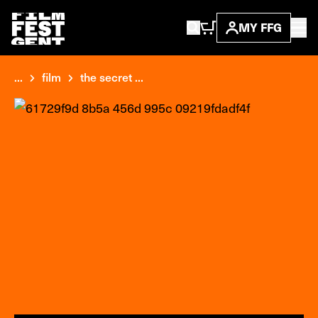
MY FFG
...
film
the secret ...